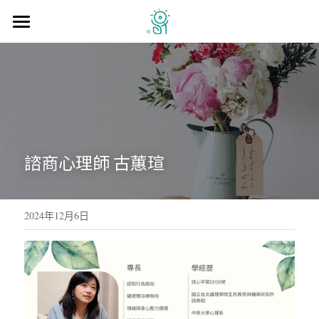
首頁
關於我們
門診資訊
服務項目
諮商心理師 古蕙瑄
疾病症狀
醫學團隊
2024年12月6日
台北總診所
台北公館診所