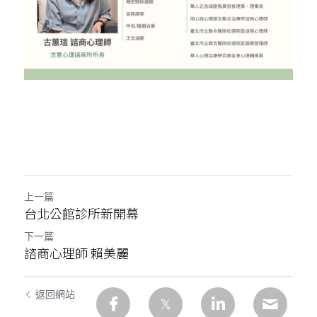
高雄文自診所
台中向上診所
最新消息
患者見證
搜索
上一篇
台北公館診所新開幕
02 2751 0089 / 02 2365 9595 / 07 345
下一篇
5515
諮商心理師 賴美麗
service.devenir@gmail.com
返回網站